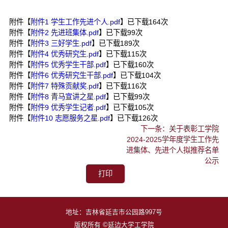
附件【
附件1 学生工作先进个人.pdf
】已下载
164
次
附件【
附件2 先进班集体.pdf
】已下载
99
次
附件【
附件3 三好学生.pdf
】已下载
189
次
附件【
附件4 优秀研究生.pdf
】已下载
115
次
附件【
附件5 优秀学生干部.pdf
】已下载
160
次
附件【
附件6 优秀研究生干部.pdf
】已下载
104
次
附件【
附件7 特殊贡献奖.pdf
】已下载
116
次
附件【
附件8 青马宣讲之星.pdf
】已下载
99
次
附件【
附件9 优秀学生记者.pdf
】已下载
105
次
附件【
附件10 志愿服务之星.pdf
】已下载
126
次
下一条：关于表彰工学院
2024-2025学年度学生工作先
进集体、先进个人拟推荐名单
公示
打印
地址：吉林省延吉市公园路997号
版权所有 ©延边大学工学院