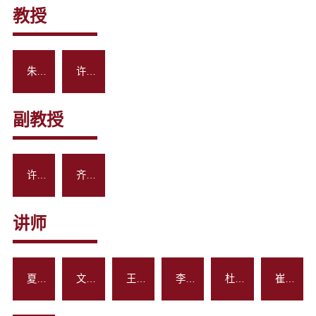
教授
朱东弼
许一男
副教授
许一虎
齐英鑫
讲师
夏佳宁
文正洙
王慧敏
李航
杜忠昀
崔慧庆