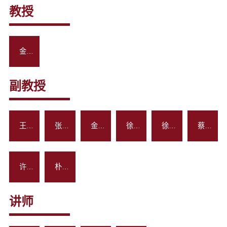
教授
金华
副教授
王晓丹
张振国
金璟璇
徐晓霞
徐善针
蔡京哲
许成哲
朴锦春
讲师