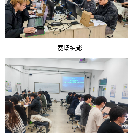
赛场掠影一