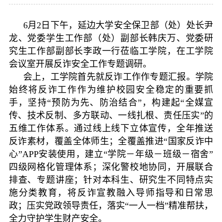
6月2日下午，延边大学安全保卫部（处）处长尹
龙、党委学生工作部（处）副部长韩庆万、党委研
究生工作部副部长李政一行莅临工学院，在工学院
会议室开展反诈安全工作专题调研。
会上，工学院首先就反诈工作作专题汇报。学院
始终将反诈工作作为维护校园安全稳定的重要抓
手，坚持“预防为先、防治结合”，构建起“全媒宣
传、技术反制、多方联动、一线扎根、责任压实”的
五维工作体系。通过线上线下立体宣传，全年推送
反诈素材，覆盖全体师生；全覆盖推进“国家反诈中
心”APP安装使用，建立“学院－年级－班级－宿舍”
四级网格化管理体系；深化警校地协同，开展联合
排查、专题讲座；针对本科生、研究生不同特点实
施分类教育，将反诈宣教融入导师指导和日常思
政；压实党政领导责任，落实“一人一档”精准帮扶，
全力守护学生财产安全。