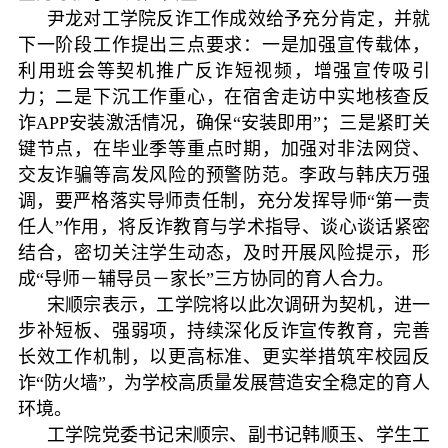
尹龙对工学院反诈工作成效给予充分肯定，并就
下一阶段工作提出三点要求：一是加强宣传载体，
利用班会等契机推广反诈短视频，增强宣传吸引
力；二是下沉工作重心，在宿舍走访中实地核查反
诈APP安装激活情况，确保“安装即用”；三是紧盯关
键节点，在毕业季等重点时期，加强对非法网贷、
交友诈骗等高发风险的预警防范。李政与韩庆万强
调，要严格落实导师责任制，充分发挥导师“第一责
任人”作用，将反诈教育与学术指导、谈心谈话紧密
结合，密切关注学生动态，及时开展风险提示，形
成“导师－辅导员－家长”三方协同的育人合力。
宋顺宗表示，工学院将以此次调研为契机，进一
步补短板、强弱项，持续深化反诈宣传教育，完善
长效工作机制，以更高标准、更实举措筑牢校园反
诈“防火墙”，为学校高质量发展营造安全稳定的育人
环境。
工学院党委书记宋顺宗、副书记韩顺玉、学生工