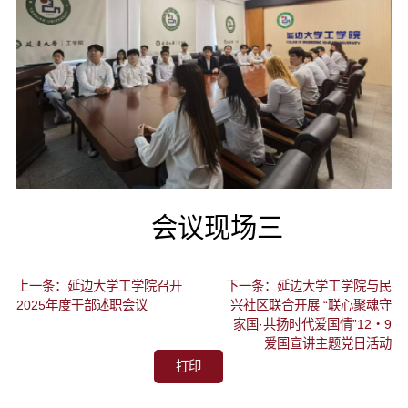
会议现场三
上一条：延边大学工学院召开
下一条：延边大学工学院与民
2025年度干部述职会议
兴社区联合开展 “联心聚魂守
家国·共扬时代爱国情”12・9
爱国宣讲主题党日活动
打印