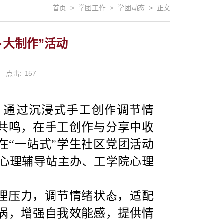
首页 > 学团工作 > 学团动态 > 正文
·大制作”活动
|
点击:
157
，通过沉浸式手工创作调节情
共鸣，在手工创作与分享中收
在“
一站式
”学生社区
党团活动
心理辅导站主办、工学院心理
理压力
，
调节情绪状态，适配
涡
，
增强自我效能感
，
提供情