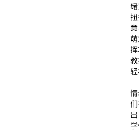
绪
扭
意
萌
挥
教
轻
情
们
出
学