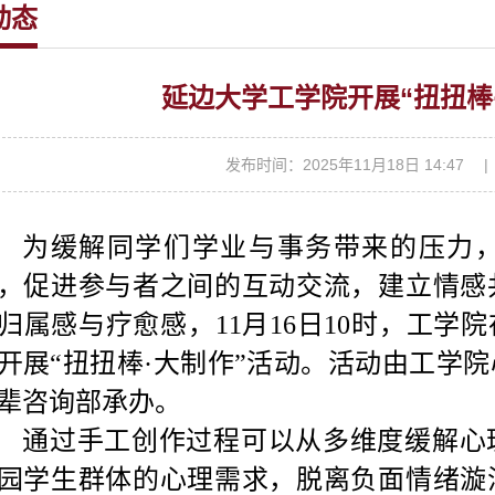
动态
延边大学工学院开展“扭扭棒
发布时间：2025年11月18日 14:47
为
缓解
同学们
学业与事务带来的压力
，促进参与者之间的互动交流，建立情感
归属感与疗愈感，
11月16日10
时
，工学院
开展“扭扭棒
·
大制作”活动。
活动由工学院
辈咨询部承办。
通过手工创作
过程
可以
从多维度缓解心
园学生群体的心理需求，脱离负面情绪漩