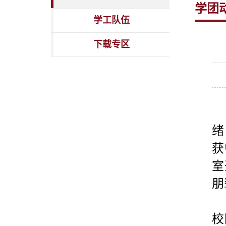
学团
学工队伍
下载专区
绪
获
室
朋
校