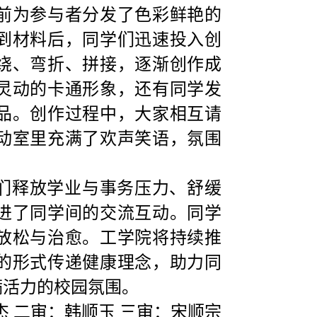
前为参与者分发了色彩鲜艳的
到材料后，同学们迅速投入创
绕、弯折、拼接，逐渐
创作
成
灵动的卡通形象，还有同学发
品。创作过程中，大家相互请
动室里充满了欢声笑语，氛围
们释放学业
与事务
压力、舒缓
进了同学间的
交流
互动。同学
放松与治愈。
工学院
将持续推
的形式传递健康理念，助力同
满活力的校园氛围。
杰 二审：韩顺玉 三审：宋顺宗